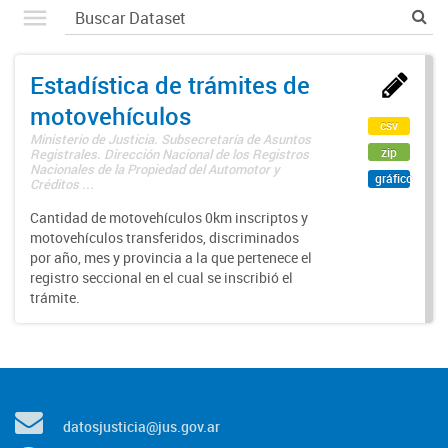
Estadística de trámites de
motovehículos
csv
Ministerio de Justicia. Subsecretaría de Asuntos
zip
Registrales. Dirección Nacional de los Registros
Nacionales de la Propiedad del Automotor y
gráfico
Créditos ...
Cantidad de motovehículos 0km inscriptos y
motovehículos transferidos, discriminados
por año, mes y provincia a la que pertenece el
registro seccional en el cual se inscribió el
trámite.
datosjusticia@jus.gov.ar