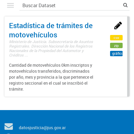
Estadística de trámites de
motovehículos
csv
Ministerio de Justicia. Subsecretaría de Asuntos
zip
Registrales. Dirección Nacional de los Registros
Nacionales de la Propiedad del Automotor y
gráfico
Créditos ...
Cantidad de motovehículos 0km inscriptos y
motovehículos transferidos, discriminados
por año, mes y provincia a la que pertenece el
registro seccional en el cual se inscribió el
trámite.
datosjusticia@jus.gov.ar