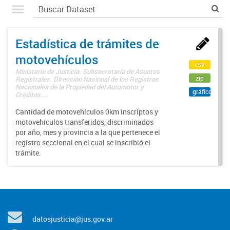
Estadística de trámites de
motovehículos
csv
Ministerio de Justicia. Subsecretaría de Asuntos
zip
Registrales. Dirección Nacional de los Registros
Nacionales de la Propiedad del Automotor y
gráfico
Créditos ...
Cantidad de motovehículos 0km inscriptos y
motovehículos transferidos, discriminados
por año, mes y provincia a la que pertenece el
registro seccional en el cual se inscribió el
trámite.
datosjusticia@jus.gov.ar