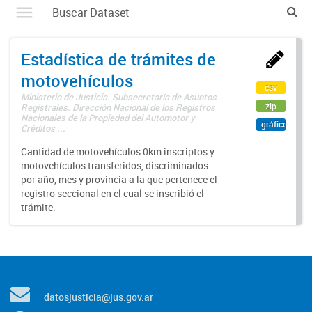
Estadística de trámites de
motovehículos
csv
Ministerio de Justicia. Subsecretaría de Asuntos
zip
Registrales. Dirección Nacional de los Registros
Nacionales de la Propiedad del Automotor y
gráfico
Créditos ...
Cantidad de motovehículos 0km inscriptos y
motovehículos transferidos, discriminados
por año, mes y provincia a la que pertenece el
registro seccional en el cual se inscribió el
trámite.
datosjusticia@jus.gov.ar