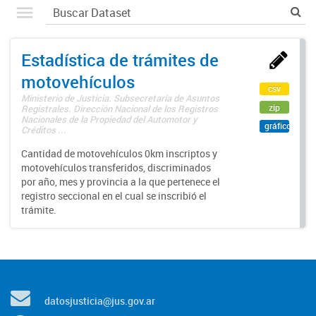
Estadística de trámites de
motovehículos
csv
Ministerio de Justicia. Subsecretaría de Asuntos
zip
Registrales. Dirección Nacional de los Registros
Nacionales de la Propiedad del Automotor y
gráfico
Créditos ...
Cantidad de motovehículos 0km inscriptos y
motovehículos transferidos, discriminados
por año, mes y provincia a la que pertenece el
registro seccional en el cual se inscribió el
trámite.
datosjusticia@jus.gov.ar