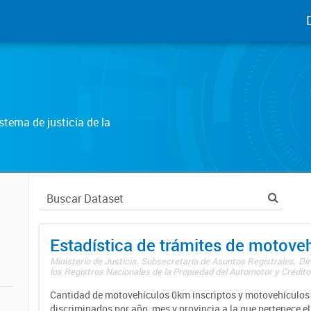
tema de justicia de la
Estadística de trámites de motove
Ministerio de Justicia. Subsecretaría de Asuntos Registrales. Di
los Registros Nacionales de la Propiedad del Automotor y Créditos
Cantidad de motovehículos 0km inscriptos y motovehículos 
discriminados por año, mes y provincia a la que pertenece el