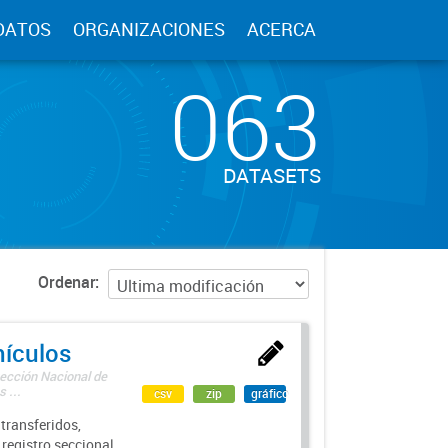
DATOS
ORGANIZACIONES
ACERCA
063
DATASETS
Ordenar
hículos
rección Nacional de
 ...
csv
zip
gráfico
transferidos,
 registro seccional