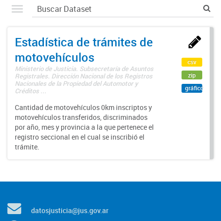
Estadística de trámites de
motovehículos
csv
Ministerio de Justicia. Subsecretaría de Asuntos
zip
Registrales. Dirección Nacional de los Registros
Nacionales de la Propiedad del Automotor y
gráfico
Créditos ...
Cantidad de motovehículos 0km inscriptos y
motovehículos transferidos, discriminados
por año, mes y provincia a la que pertenece el
registro seccional en el cual se inscribió el
trámite.
datosjusticia@jus.gov.ar