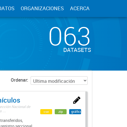
DATOS
ORGANIZACIONES
ACERCA
063
DATASETS
Ordenar
hículos
rección Nacional de
 ...
csv
zip
gráfico
transferidos,
 registro seccional