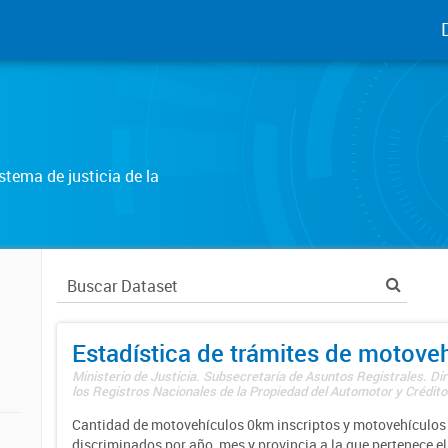
tema de justicia de la
Estadística de trámites de motove
Ministerio de Justicia. Subsecretaría de Asuntos Registrales. Di
los Registros Nacionales de la Propiedad del Automotor y Créditos
Cantidad de motovehículos 0km inscriptos y motovehículos 
discriminados por año, mes y provincia a la que pertenece el