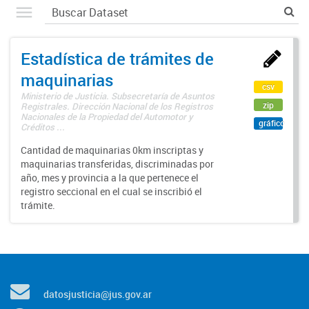
Estadística de trámites de
maquinarias
csv
Ministerio de Justicia. Subsecretaría de Asuntos
zip
Registrales. Dirección Nacional de los Registros
Nacionales de la Propiedad del Automotor y
gráfico
Créditos ...
Cantidad de maquinarias 0km inscriptas y
maquinarias transferidas, discriminadas por
año, mes y provincia a la que pertenece el
registro seccional en el cual se inscribió el
trámite.
datosjusticia@jus.gov.ar