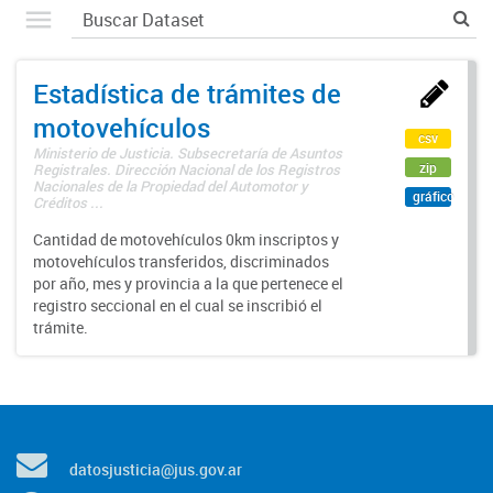
Estadística de trámites de
motovehículos
csv
Ministerio de Justicia. Subsecretaría de Asuntos
zip
Registrales. Dirección Nacional de los Registros
Nacionales de la Propiedad del Automotor y
gráfico
Créditos ...
Cantidad de motovehículos 0km inscriptos y
motovehículos transferidos, discriminados
por año, mes y provincia a la que pertenece el
registro seccional en el cual se inscribió el
trámite.
datosjusticia@jus.gov.ar