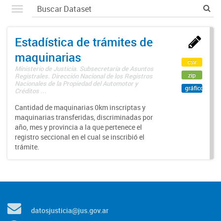
Estadística de trámites de
maquinarias
csv
Ministerio de Justicia. Subsecretaría de Asuntos
zip
Registrales. Dirección Nacional de los Registros
Nacionales de la Propiedad del Automotor y
gráfico
Créditos ...
Cantidad de maquinarias 0km inscriptas y
maquinarias transferidas, discriminadas por
año, mes y provincia a la que pertenece el
registro seccional en el cual se inscribió el
trámite.
datosjusticia@jus.gov.ar