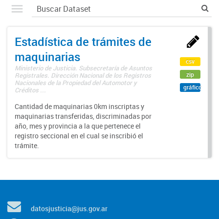
Estadística de trámites de
maquinarias
csv
Ministerio de Justicia. Subsecretaría de Asuntos
zip
Registrales. Dirección Nacional de los Registros
Nacionales de la Propiedad del Automotor y
gráfico
Créditos ...
Cantidad de maquinarias 0km inscriptas y
maquinarias transferidas, discriminadas por
año, mes y provincia a la que pertenece el
registro seccional en el cual se inscribió el
trámite.
datosjusticia@jus.gov.ar