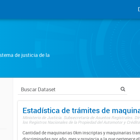
tema de justicia de la
Estadística de trámites de maquina
Ministerio de Justicia. Subsecretaría de Asuntos Registrales. Di
los Registros Nacionales de la Propiedad del Automotor y Créditos
Cantidad de maquinarias 0km inscriptas y maquinarias tran
discriminadas por año, mes y provincia a la que pertenece el