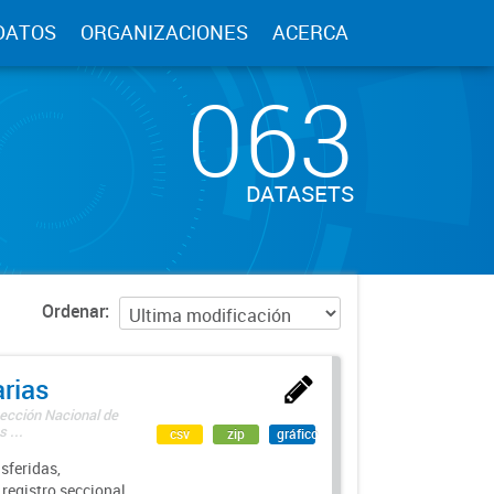
DATOS
ORGANIZACIONES
ACERCA
063
DATASETS
Ordenar
rias
rección Nacional de
 ...
csv
zip
gráfico
sferidas,
 registro seccional