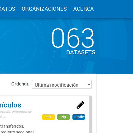
DATOS
ORGANIZACIONES
ACERCA
063
DATASETS
Ordenar
hículos
rección Nacional de
 ...
csv
zip
gráfico
transferidos,
 registro seccional