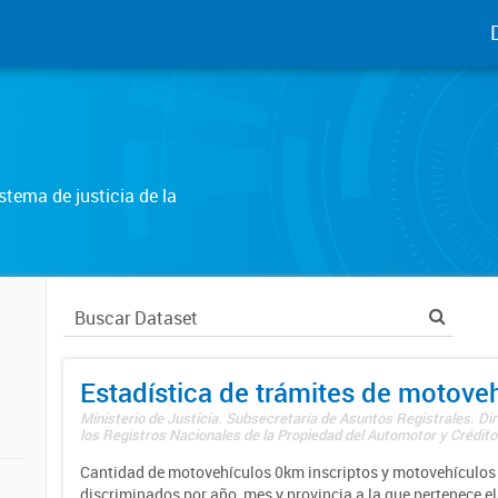
tema de justicia de la
Estadística de trámites de motove
Ministerio de Justicia. Subsecretaría de Asuntos Registrales. Di
los Registros Nacionales de la Propiedad del Automotor y Créditos
Cantidad de motovehículos 0km inscriptos y motovehículos 
discriminados por año, mes y provincia a la que pertenece el