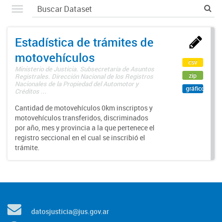
Estadística de trámites de
motovehículos
csv
Ministerio de Justicia. Subsecretaría de Asuntos
zip
Registrales. Dirección Nacional de los Registros
Nacionales de la Propiedad del Automotor y
gráfico
Créditos ...
Cantidad de motovehículos 0km inscriptos y
motovehículos transferidos, discriminados
por año, mes y provincia a la que pertenece el
registro seccional en el cual se inscribió el
trámite.
datosjusticia@jus.gov.ar