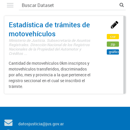
Estadística de trámites de
motovehículos
csv
Ministerio de Justicia. Subsecretaría de Asuntos
zip
Registrales. Dirección Nacional de los Registros
Nacionales de la Propiedad del Automotor y
gráfico
Créditos ...
Cantidad de motovehículos 0km inscriptos y
motovehículos transferidos, discriminados
por año, mes y provincia a la que pertenece el
registro seccional en el cual se inscribió el
trámite.
datosjusticia@jus.gov.ar