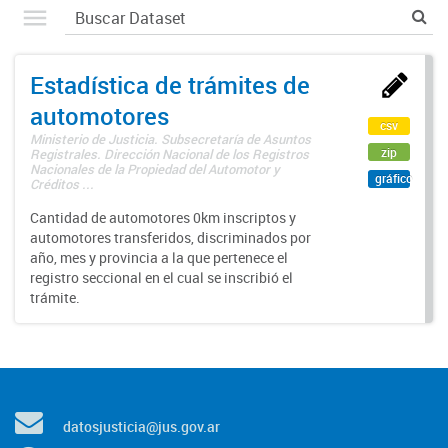
Estadística de trámites de
automotores
csv
Ministerio de Justicia. Subsecretaría de Asuntos
zip
Registrales. Dirección Nacional de los Registros
Nacionales de la Propiedad del Automotor y
gráfico
Créditos ...
Cantidad de automotores 0km inscriptos y
automotores transferidos, discriminados por
año, mes y provincia a la que pertenece el
registro seccional en el cual se inscribió el
trámite.
datosjusticia@jus.gov.ar