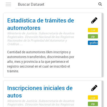
Estadística de trámites de
automotores
csv
Ministerio de Justicia. Subsecretaría de Asuntos
zip
Registrales. Dirección Nacional de los Registros
Nacionales de la Propiedad del Automotor y
gráfico
Créditos ...
Cantidad de automotores 0km inscriptos y
automotores transferidos, discriminados por
año, mes y provincia a la que pertenece el
registro seccional en el cual se inscribió el
trámite.
Inscripciones iniciales de
autos
csv
Ministerio de Justicia. Subsecretaría de Asuntos
zip
Registrales. Dirección Nacional de los Registros