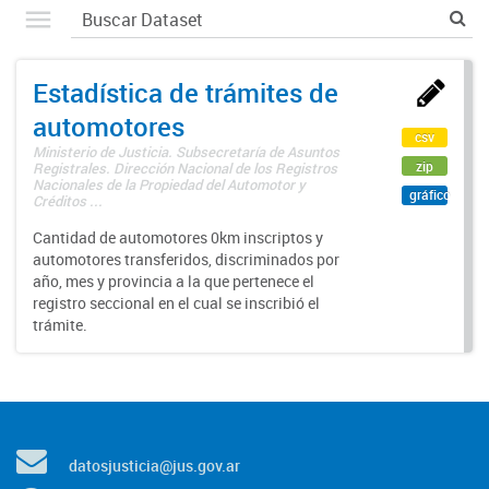
Estadística de trámites de
automotores
csv
Ministerio de Justicia. Subsecretaría de Asuntos
zip
Registrales. Dirección Nacional de los Registros
Nacionales de la Propiedad del Automotor y
gráfico
Créditos ...
Cantidad de automotores 0km inscriptos y
automotores transferidos, discriminados por
año, mes y provincia a la que pertenece el
registro seccional en el cual se inscribió el
trámite.
datosjusticia@jus.gov.ar