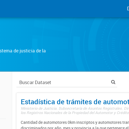
tema de justicia de la
Estadística de trámites de automo
Ministerio de Justicia. Subsecretaría de Asuntos Registrales. Di
los Registros Nacionales de la Propiedad del Automotor y Créditos
Cantidad de automotores 0km inscriptos y automotores tran
discriminados por año, mes y provincia a la que pertenece el