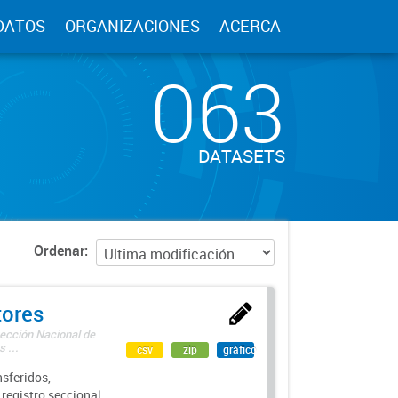
DATOS
ORGANIZACIONES
ACERCA
063
DATASETS
Ordenar
tores
rección Nacional de
 ...
csv
zip
gráfico
sferidos,
 registro seccional