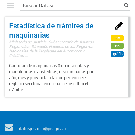
Estadística de trámites de
maquinarias
csv
Ministerio de Justicia. Subsecretaría de Asuntos
zip
Registrales. Dirección Nacional de los Registros
Nacionales de la Propiedad del Automotor y
gráfico
Créditos ...
Cantidad de maquinarias 0km inscriptas y
maquinarias transferidas, discriminadas por
año, mes y provincia a la que pertenece el
registro seccional en el cual se inscribió el
trámite.
datosjusticia@jus.gov.ar