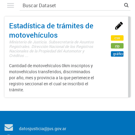
Estadística de trámites de
motovehículos
csv
Ministerio de Justicia. Subsecretaría de Asuntos
zip
Registrales. Dirección Nacional de los Registros
Nacionales de la Propiedad del Automotor y
gráfico
Créditos ...
Cantidad de motovehículos 0km inscriptos y
motovehículos transferidos, discriminados
por año, mes y provincia a la que pertenece el
registro seccional en el cual se inscribió el
trámite.
datosjusticia@jus.gov.ar