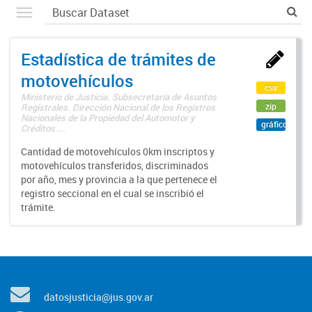
Estadística de trámites de
motovehículos
csv
Ministerio de Justicia. Subsecretaría de Asuntos
zip
Registrales. Dirección Nacional de los Registros
Nacionales de la Propiedad del Automotor y
gráfico
Créditos ...
Cantidad de motovehículos 0km inscriptos y
motovehículos transferidos, discriminados
por año, mes y provincia a la que pertenece el
registro seccional en el cual se inscribió el
trámite.
datosjusticia@jus.gov.ar