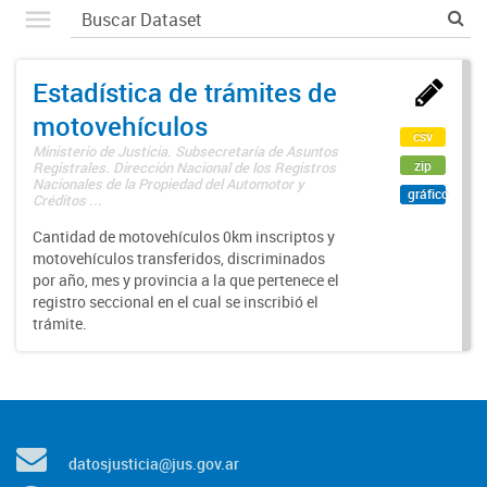
Estadística de trámites de
motovehículos
csv
Ministerio de Justicia. Subsecretaría de Asuntos
zip
Registrales. Dirección Nacional de los Registros
Nacionales de la Propiedad del Automotor y
gráfico
Créditos ...
Cantidad de motovehículos 0km inscriptos y
motovehículos transferidos, discriminados
por año, mes y provincia a la que pertenece el
registro seccional en el cual se inscribió el
trámite.
datosjusticia@jus.gov.ar