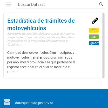
Estadística de trámites de
motovehículos
csv
Ministerio de Justicia. Subsecretaría de Asuntos
zip
Registrales. Dirección Nacional de los Registros
Nacionales de la Propiedad del Automotor y
gráfico
Créditos ...
Cantidad de motovehículos 0km inscriptos y
motovehículos transferidos, discriminados
por año, mes y provincia a la que pertenece el
registro seccional en el cual se inscribió el
trámite.
datosjusticia@jus.gov.ar