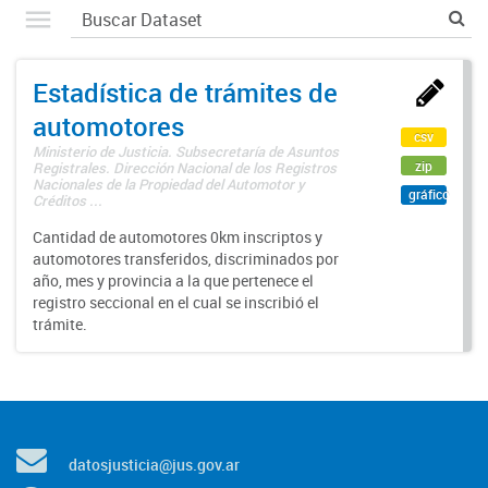
Estadística de trámites de
automotores
csv
Ministerio de Justicia. Subsecretaría de Asuntos
zip
Registrales. Dirección Nacional de los Registros
Nacionales de la Propiedad del Automotor y
gráfico
Créditos ...
Cantidad de automotores 0km inscriptos y
automotores transferidos, discriminados por
año, mes y provincia a la que pertenece el
registro seccional en el cual se inscribió el
trámite.
datosjusticia@jus.gov.ar