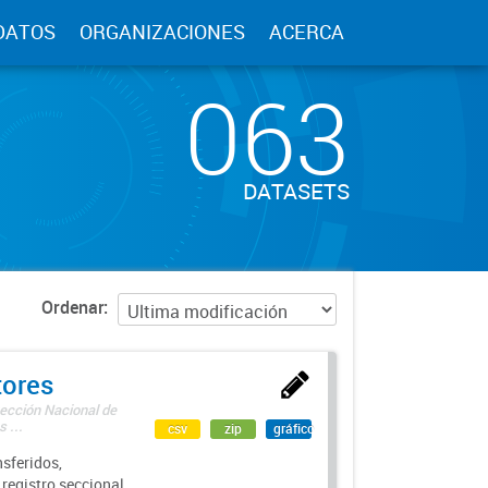
DATOS
ORGANIZACIONES
ACERCA
063
DATASETS
Ordenar
tores
rección Nacional de
 ...
csv
zip
gráfico
sferidos,
 registro seccional