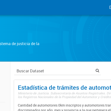
tema de justicia de la
Estadística de trámites de automo
Ministerio de Justicia. Subsecretaría de Asuntos Registrales. Di
los Registros Nacionales de la Propiedad del Automotor y Créditos
Cantidad de automotores 0km inscriptos y automotores tran
discriminados por año, mes y provincia a la que pertenece el