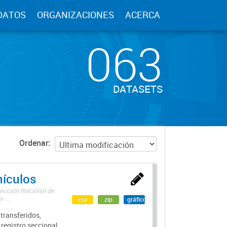
DATOS
ORGANIZACIONES
ACERCA
063
DATASETS
Ordenar
hículos
rección Nacional de
 ...
csv
zip
gráfico
transferidos,
 registro seccional