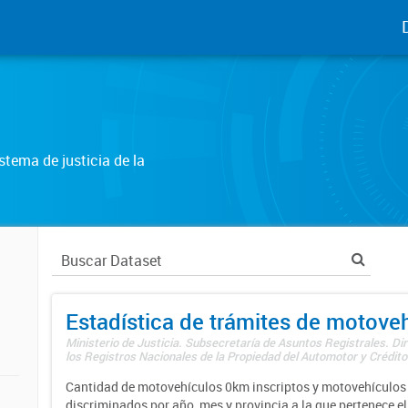
tema de justicia de la
Estadística de trámites de motove
Ministerio de Justicia. Subsecretaría de Asuntos Registrales. Di
los Registros Nacionales de la Propiedad del Automotor y Créditos
Cantidad de motovehículos 0km inscriptos y motovehículos 
discriminados por año, mes y provincia a la que pertenece el