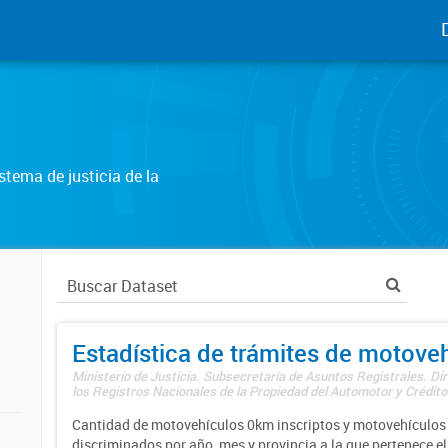
tema de justicia de la
Estadística de trámites de motove
Ministerio de Justicia. Subsecretaría de Asuntos Registrales. Di
los Registros Nacionales de la Propiedad del Automotor y Créditos
Cantidad de motovehículos 0km inscriptos y motovehículos 
discriminados por año, mes y provincia a la que pertenece el