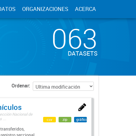
DATOS
ORGANIZACIONES
ACERCA
063
DATASETS
Ordenar
hículos
rección Nacional de
 ...
csv
zip
gráfico
transferidos,
 registro seccional