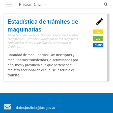
Estadística de trámites de
maquinarias
csv
Ministerio de Justicia. Subsecretaría de Asuntos
zip
Registrales. Dirección Nacional de los Registros
Nacionales de la Propiedad del Automotor y
gráfico
Créditos ...
Cantidad de maquinarias 0km inscriptas y
maquinarias transferidas, discriminadas por
año, mes y provincia a la que pertenece el
registro seccional en el cual se inscribió el
trámite.
datosjusticia@jus.gov.ar