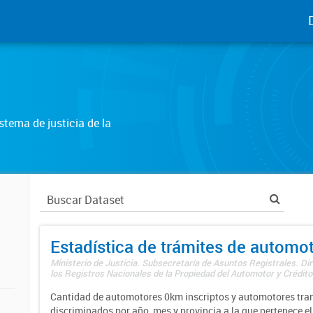
tema de justicia de la
Estadística de trámites de automo
Ministerio de Justicia. Subsecretaría de Asuntos Registrales. Di
los Registros Nacionales de la Propiedad del Automotor y Créditos
Cantidad de automotores 0km inscriptos y automotores tran
discriminados por año, mes y provincia a la que pertenece el