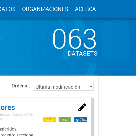
DATOS
ORGANIZACIONES
ACERCA
063
DATASETS
Ordenar
tores
rección Nacional de
 ...
csv
zip
gráfico
sferidos,
 registro seccional