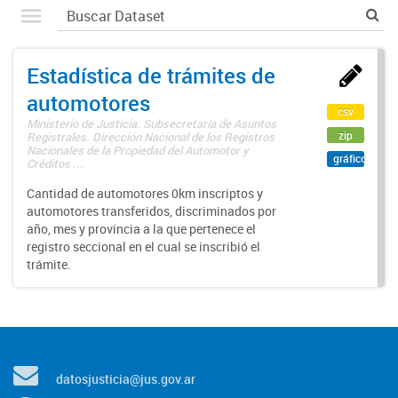
Estadística de trámites de
automotores
csv
Ministerio de Justicia. Subsecretaría de Asuntos
zip
Registrales. Dirección Nacional de los Registros
Nacionales de la Propiedad del Automotor y
gráfico
Créditos ...
Cantidad de automotores 0km inscriptos y
automotores transferidos, discriminados por
año, mes y provincia a la que pertenece el
registro seccional en el cual se inscribió el
trámite.
datosjusticia@jus.gov.ar