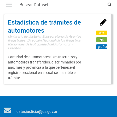
Estadística de trámites de
automotores
csv
Ministerio de Justicia. Subsecretaría de Asuntos
zip
Registrales. Dirección Nacional de los Registros
Nacionales de la Propiedad del Automotor y
gráfico
Créditos ...
Cantidad de automotores 0km inscriptos y
automotores transferidos, discriminados por
año, mes y provincia a la que pertenece el
registro seccional en el cual se inscribió el
trámite.
datosjusticia@jus.gov.ar