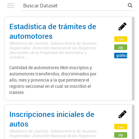
Estadística de trámites de
automotores
csv
Ministerio de Justicia. Subsecretaría de Asuntos
zip
Registrales. Dirección Nacional de los Registros
Nacionales de la Propiedad del Automotor y
gráfico
Créditos ...
Cantidad de automotores 0km inscriptos y
automotores transferidos, discriminados por
año, mes y provincia a la que pertenece el
registro seccional en el cual se inscribió el
trámite.
Inscripciones iniciales de
autos
csv
Ministerio de Justicia. Subsecretaría de Asuntos
zip
Registrales. Dirección Nacional de los Registros