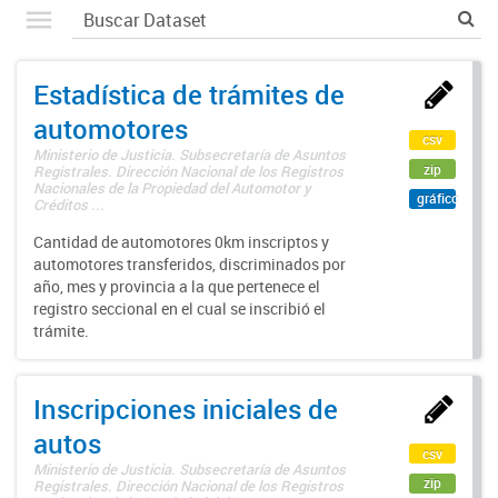
Estadística de trámites de
automotores
csv
Ministerio de Justicia. Subsecretaría de Asuntos
zip
Registrales. Dirección Nacional de los Registros
Nacionales de la Propiedad del Automotor y
gráfico
Créditos ...
Cantidad de automotores 0km inscriptos y
automotores transferidos, discriminados por
año, mes y provincia a la que pertenece el
registro seccional en el cual se inscribió el
trámite.
Inscripciones iniciales de
autos
csv
Ministerio de Justicia. Subsecretaría de Asuntos
zip
Registrales. Dirección Nacional de los Registros