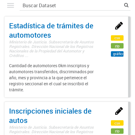
Estadística de trámites de
automotores
csv
Ministerio de Justicia. Subsecretaría de Asuntos
zip
Registrales. Dirección Nacional de los Registros
Nacionales de la Propiedad del Automotor y
gráfico
Créditos ...
Cantidad de automotores 0km inscriptos y
automotores transferidos, discriminados por
año, mes y provincia a la que pertenece el
registro seccional en el cual se inscribió el
trámite.
Inscripciones iniciales de
autos
csv
Ministerio de Justicia. Subsecretaría de Asuntos
zip
Registrales. Dirección Nacional de los Registros