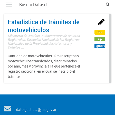
Estadística de trámites de
motovehículos
csv
Ministerio de Justicia. Subsecretaría de Asuntos
zip
Registrales. Dirección Nacional de los Registros
Nacionales de la Propiedad del Automotor y
gráfico
Créditos ...
Cantidad de motovehículos 0km inscriptos y
motovehículos transferidos, discriminados
por año, mes y provincia a la que pertenece el
registro seccional en el cual se inscribió el
trámite.
datosjusticia@jus.gov.ar