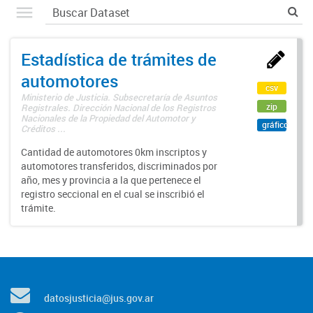
Estadística de trámites de
automotores
csv
Ministerio de Justicia. Subsecretaría de Asuntos
zip
Registrales. Dirección Nacional de los Registros
Nacionales de la Propiedad del Automotor y
gráfico
Créditos ...
Cantidad de automotores 0km inscriptos y
automotores transferidos, discriminados por
año, mes y provincia a la que pertenece el
registro seccional en el cual se inscribió el
trámite.
datosjusticia@jus.gov.ar