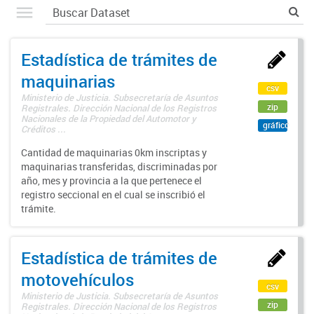
Estadística de trámites de
maquinarias
csv
Ministerio de Justicia. Subsecretaría de Asuntos
zip
Registrales. Dirección Nacional de los Registros
Nacionales de la Propiedad del Automotor y
gráfico
Créditos ...
Cantidad de maquinarias 0km inscriptas y
maquinarias transferidas, discriminadas por
año, mes y provincia a la que pertenece el
registro seccional en el cual se inscribió el
trámite.
Estadística de trámites de
motovehículos
csv
Ministerio de Justicia. Subsecretaría de Asuntos
zip
Registrales. Dirección Nacional de los Registros