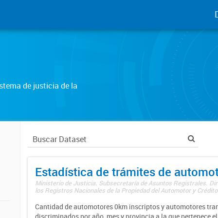
tema de justicia de la
Estadística de trámites de automo
Ministerio de Justicia. Subsecretaría de Asuntos Registrales. Di
los Registros Nacionales de la Propiedad del Automotor y Créditos
Cantidad de automotores 0km inscriptos y automotores tran
discriminados por año, mes y provincia a la que pertenece el