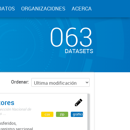
DATOS
ORGANIZACIONES
ACERCA
063
DATASETS
Ordenar
tores
rección Nacional de
 ...
csv
zip
gráfico
sferidos,
 registro seccional