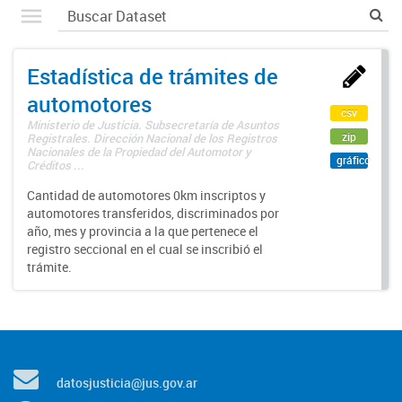
Estadística de trámites de
automotores
csv
Ministerio de Justicia. Subsecretaría de Asuntos
zip
Registrales. Dirección Nacional de los Registros
Nacionales de la Propiedad del Automotor y
gráfico
Créditos ...
Cantidad de automotores 0km inscriptos y
automotores transferidos, discriminados por
año, mes y provincia a la que pertenece el
registro seccional en el cual se inscribió el
trámite.
datosjusticia@jus.gov.ar