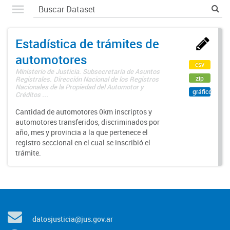
Estadística de trámites de
automotores
csv
Ministerio de Justicia. Subsecretaría de Asuntos
zip
Registrales. Dirección Nacional de los Registros
Nacionales de la Propiedad del Automotor y
gráfico
Créditos ...
Cantidad de automotores 0km inscriptos y
automotores transferidos, discriminados por
año, mes y provincia a la que pertenece el
registro seccional en el cual se inscribió el
trámite.
datosjusticia@jus.gov.ar