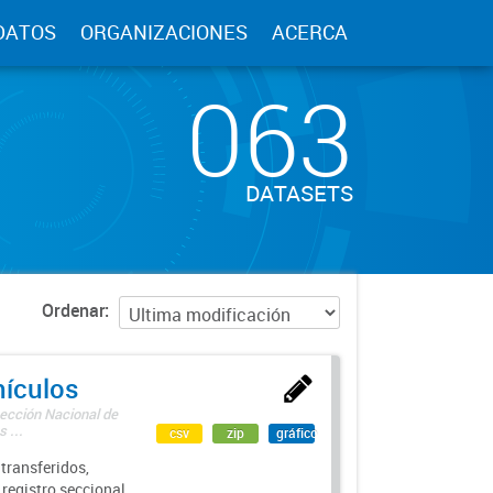
DATOS
ORGANIZACIONES
ACERCA
063
DATASETS
Ordenar
hículos
rección Nacional de
 ...
csv
zip
gráfico
transferidos,
 registro seccional