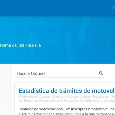
tema de justicia de la
Estadística de trámites de motove
Ministerio de Justicia. Subsecretaría de Asuntos Registrales. Di
los Registros Nacionales de la Propiedad del Automotor y Créditos
Cantidad de motovehículos 0km inscriptos y motovehículos 
discriminados por año, mes y provincia a la que pertenece el