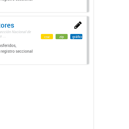
tores
rección Nacional de
 ...
csv
zip
gráfico
sferidos,
 registro seccional