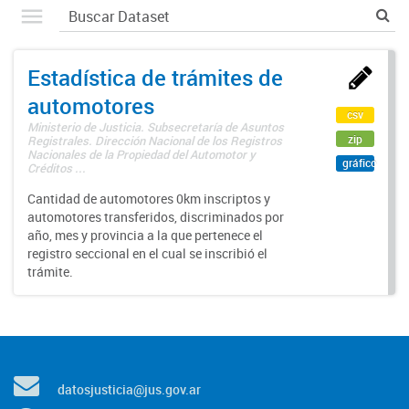
Estadística de trámites de
automotores
csv
Ministerio de Justicia. Subsecretaría de Asuntos
zip
Registrales. Dirección Nacional de los Registros
Nacionales de la Propiedad del Automotor y
gráfico
Créditos ...
Cantidad de automotores 0km inscriptos y
automotores transferidos, discriminados por
año, mes y provincia a la que pertenece el
registro seccional en el cual se inscribió el
trámite.
datosjusticia@jus.gov.ar