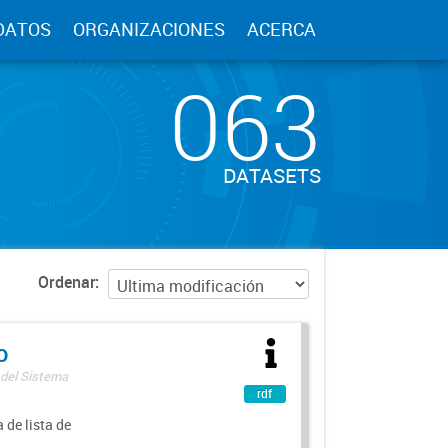
DATOS
ORGANIZACIONES
ACERCA
063
DATASETS
Ordenar
o
 del Sistema
rdf
 de lista de