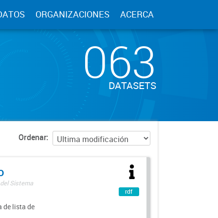
DATOS
ORGANIZACIONES
ACERCA
063
DATASETS
Ordenar
o
 del Sistema
rdf
 de lista de