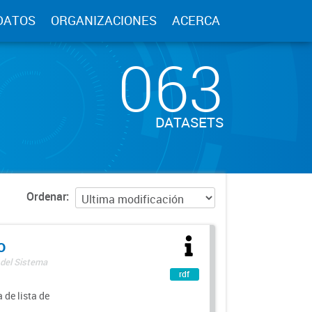
DATOS
ORGANIZACIONES
ACERCA
063
DATASETS
Ordenar
o
 del Sistema
rdf
 de lista de