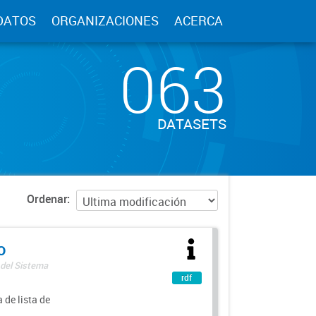
DATOS
ORGANIZACIONES
ACERCA
063
DATASETS
Ordenar
o
 del Sistema
rdf
 de lista de