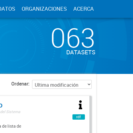
DATOS
ORGANIZACIONES
ACERCA
063
DATASETS
Ordenar
o
 del Sistema
rdf
 de lista de