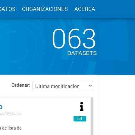
DATOS
ORGANIZACIONES
ACERCA
063
DATASETS
Ordenar
o
 del Sistema
rdf
 de lista de